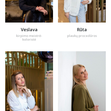
Veslava
Rūta
kirpimo meistrė-
plaukų procedūros
koloristė