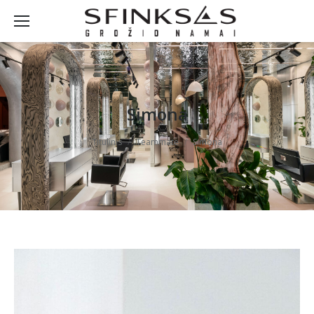
Simona
You are here:
Titulinis
Teammate
Simona