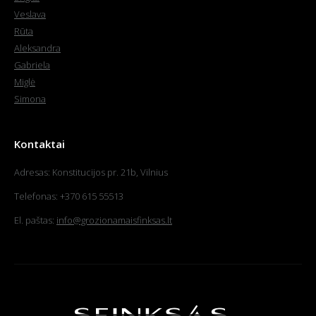
Veslava
Rūta
Aleksandra
Gabriela
Miglė
Simona
Kontaktai
Adresas: Konstitucijos pr. 21b, Vilnius
Telefonas: +370 615 55513
El. paštas:
info@grozionamaisfinksas.lt