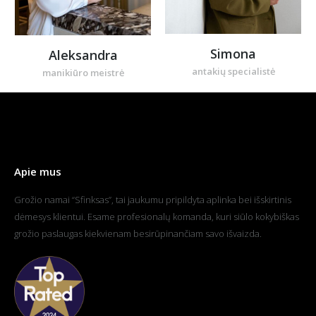
Simona
Aleksandra
antakių specialistė
manikiūro meistrė
Apie mus
Grožio namai “Sfinksas”, tai jaukumu pripildyta aplinka bei išskirtinis
dėmesys klientui. Esame profesionalų komanda, kuri siūlo kokybiškas
grožio paslaugas kiekvienam besirūpinančiam savo išvaizda.