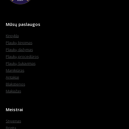
Mūsų paslaugos
Kirpykla
Plaukų kirpimas
Plaukų dažymas
Plaukų procedūros
Plaukų šukavimas
Manikiūras
Antakiai
Blakstienos
Makiažas
Meistrai
Styvenas
Brigita