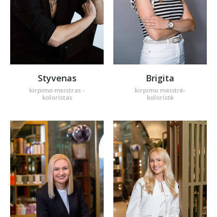
Styvenas
Brigita
kirpimo meistras -
kirpimo meistrė-
koloristas
koloristė